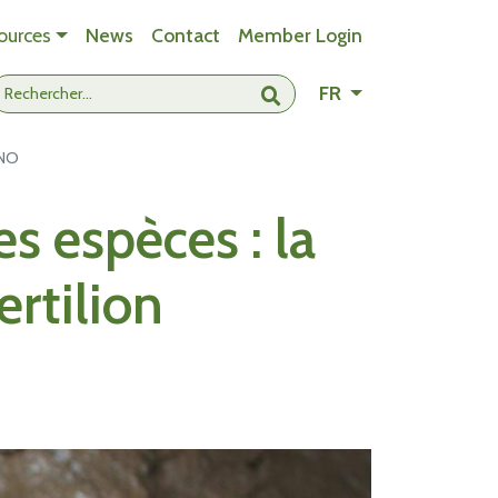
ources
News
Contact
Member Login
- Change languag
FR
Submit search
TNO
s espèces : la
ertilion