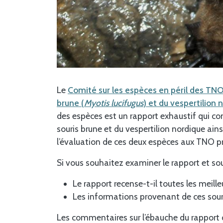
Le
Comité sur les espèces en péril des TN
brune (
Myotis lucifugus
) et du vespertilion 
des espèces est un rapport exhaustif qui com
souris brune et du vespertilion nordique ains
l’évaluation de ces deux espèces aux TNO p
Si vous souhaitez examiner le rapport et sou
Le rapport recense-t-il toutes les meill
Les informations provenant de ces sour
Les commentaires sur l’ébauche du rapport d