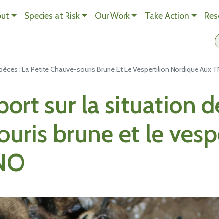
Aller au contenu principal
out
Species at Risk
Our Work
Take Action
Res
èces : La Petite Chauve-souris Brune Et Le Vespertilion Nordique Aux 
rt sur la situation de
uris brune et le vesp
TNO