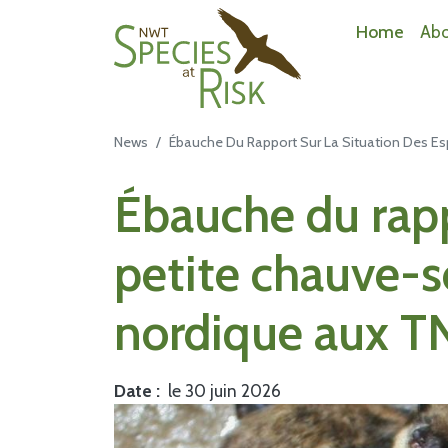
NWT Species at Risk
Home
Ab
News
Ébauche Du Rapport Sur La Situation Des Esp
Main Content
Ébauche du rappo
petite chauve-so
nordique aux 
Date
le 30 juin 2026