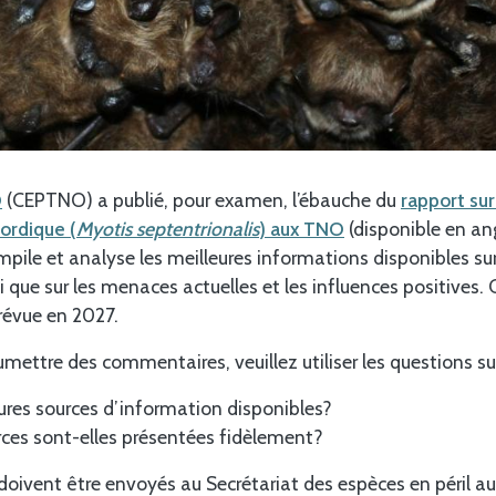
O
(CEPTNO) a publié, pour examen, l’ébauche du
rapport sur
nordique (
Myotis septentrionalis
) aux TNO
(disponible en ang
pile et analyse les meilleures informations disponibles sur
i que sur les menaces actuelles et les influences positives. 
révue en 2027.
mettre des commentaires, veuillez utiliser les questions su
eures sources d’information disponibles?
ces sont-elles présentées fidèlement?
oivent être envoyés au Secrétariat des espèces en péril au 